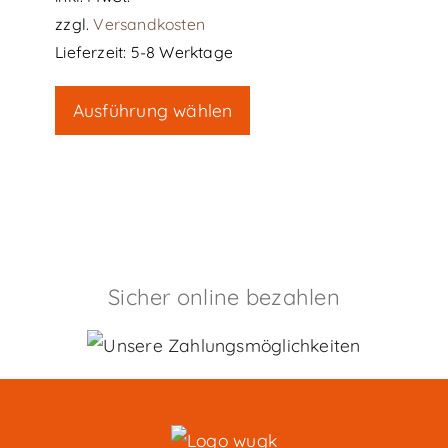
zzgl.
Versandkosten
Lieferzeit:
5-8 Werktage
Dieses
Ausführung wählen
Produkt
weist
mehrere
Varianten
auf.
Die
Sicher online bezahlen
Optionen
können
auf
der
Produktseite