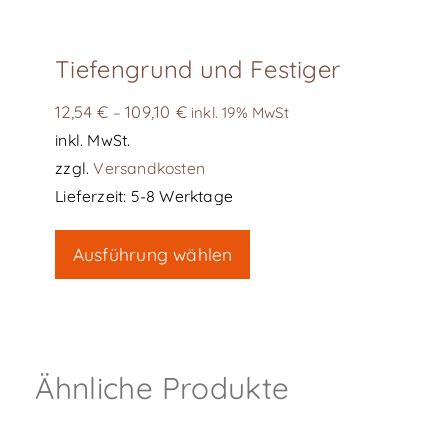
werden
Tiefengrund und Festiger
12,54
€
109,10
€
–
inkl. 19% MwSt
inkl. MwSt.
zzgl.
Versandkosten
Lieferzeit:
5-8 Werktage
Dieses
Ausführung wählen
Produkt
weist
mehrere
Varianten
auf.
Ähnliche Produkte
Die
Optionen