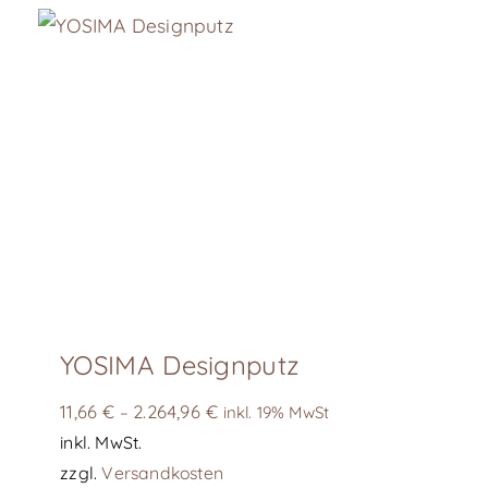
können
auf
der
Produktseite
gewählt
werden
YOSIMA Designputz
11,66
€
2.264,96
€
–
inkl. 19% MwSt
inkl. MwSt.
zzgl.
Versandkosten