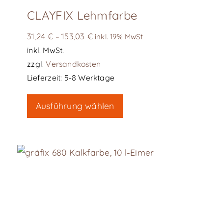
CLAYFIX Lehmfarbe
31,24
€
153,03
€
–
inkl. 19% MwSt
inkl. MwSt.
zzgl.
Versandkosten
Lieferzeit:
5-8 Werktage
Dieses
Ausführung wählen
Produkt
weist
mehrere
Varianten
auf.
Die
Optionen
können