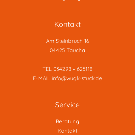
gewählt
werden
Kontakt
Am Steinbruch 16
04425 Taucha
TEL
034298 - 625118
E-MAIL
info@wugk-stuck.de
Service
Beratung
Kontakt