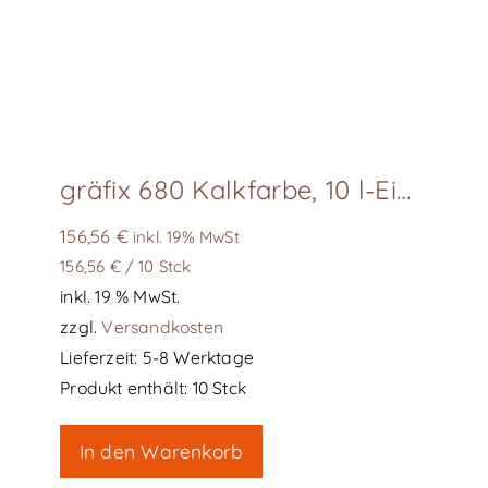
auf
der
Produktseite
gewählt
werden
gräfix 680 Kalkfarbe, 10 l-Eimer
156,56
€
inkl. 19% MwSt
156,56
€
/
10
Stck
inkl. 19 % MwSt.
zzgl.
Versandkosten
Lieferzeit:
5-8 Werktage
Produkt enthält: 10
Stck
In den Warenkorb