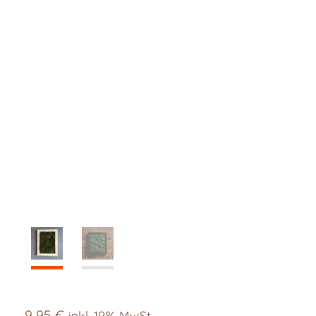
9,95
€
inkl. 19% MwSt