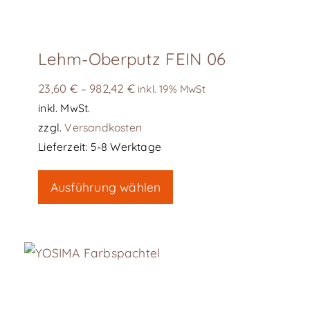
Lehm-Oberputz FEIN 06
23,60
€
982,42
€
–
inkl. 19% MwSt
inkl. MwSt.
zzgl.
Versandkosten
Lieferzeit:
5-8 Werktage
Dieses
Ausführung wählen
Produkt
weist
mehrere
Varianten
auf.
Die