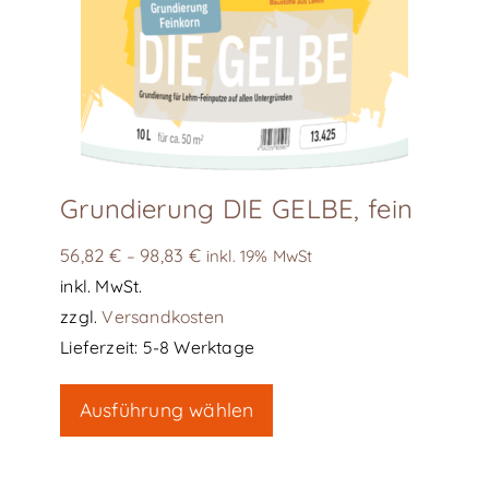
Grundierung DIE GELBE, fein
56,82
€
98,83
€
–
inkl. 19% MwSt
inkl. MwSt.
zzgl.
Versandkosten
Lieferzeit:
5-8 Werktage
Dieses
Ausführung wählen
Produkt
weist
mehrere