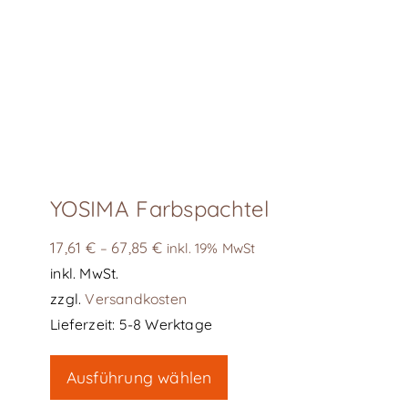
Optionen
können
auf
der
Produktseite
gewählt
werden
YOSIMA Farbspachtel
17,61
€
67,85
€
–
inkl. 19% MwSt
inkl. MwSt.
zzgl.
Versandkosten
Lieferzeit:
5-8 Werktage
Dieses
Ausführung wählen
Produkt
weist