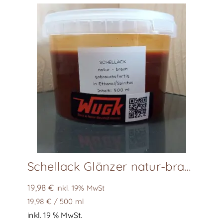
Varianten
auf.
Die
Optionen
können
auf
der
Produktseite
gewählt
werden
Schellack Glänzer natur-braun – LACUFASCHELL05
19,98
€
inkl. 19% MwSt
19,98
€
/
500
ml
inkl. 19 % MwSt.