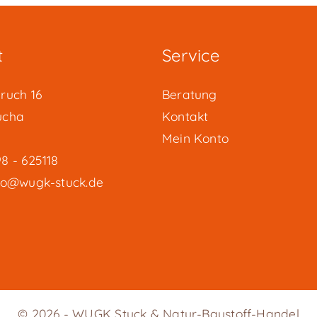
t
Service
ruch 16
Beratung
ucha
Kontakt
Mein Konto
8 - 625118
fo@wugk-stuck.de
© 2026 - WUGK Stuck & Natur-Baustoff-Handel