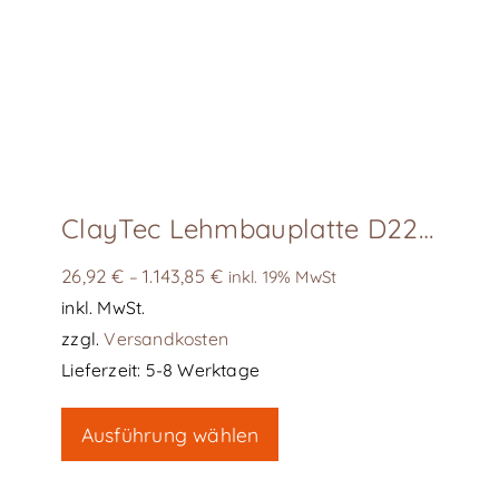
können
auf
der
Produktseite
gewählt
werden
ClayTec Lehmbauplatte D22 solar
26,92
€
1.143,85
€
–
inkl. 19% MwSt
inkl. MwSt.
zzgl.
Versandkosten
Lieferzeit:
5-8 Werktage
Dieses
Ausführung wählen
Produkt
weist