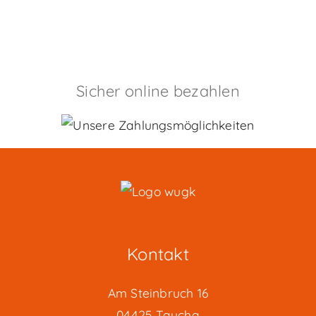
mehrere
Varianten
auf.
Die
Sicher online bezahlen
Optionen
können
auf
der
Produktseite
gewählt
werden
Kontakt
Am Steinbruch 16
04425 Taucha