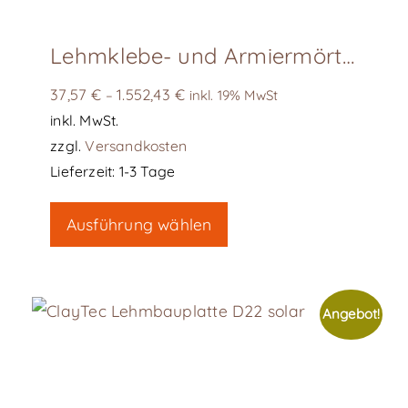
werden
Lehmklebe- und Armiermörtel, Sackware
37,57
€
1.552,43
€
–
inkl. 19% MwSt
inkl. MwSt.
zzgl.
Versandkosten
Lieferzeit:
1-3 Tage
Dieses
Ausführung wählen
Produkt
weist
mehrere
Varianten
Angebot!
auf.
Die
Optionen