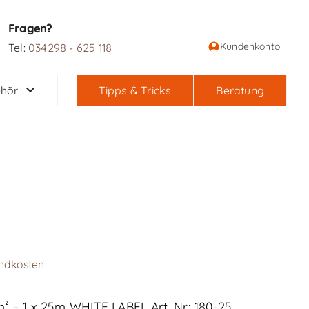
Fragen?
Kundenkonto
Tel:
034298 - 625 118
hör
Tipps & Tricks
Beratung
ndkosten
² – 1 x 25m WHITE LABEL Art. Nr.: 180-25