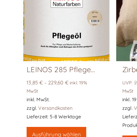
LEINOS 285 Pflegeöl 002 Farblos
13,85
€
229,60
€
2
–
inkl. 19%
UVP:
MwSt
MwSt
inkl. MwSt.
inkl. 
zzgl.
Versandkosten
zzgl.
V
Lieferzeit:
5-8 Werktage
Lieferz
Dieses
Produk
Ausführung wählen
Produkt