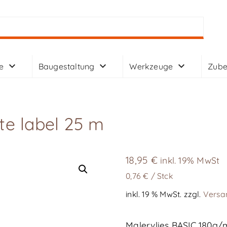
e
Baugestaltung
Werkzeuge
Zube
te label 25 m
18,95
€
inkl. 19% MwSt
0,76
€
/
Stck
inkl. 19 % MwSt.
zzgl.
Versa
Malervlies BASIC 180g/m