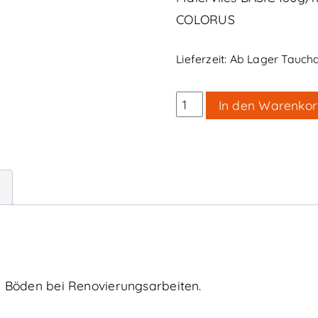
COLORUS
Lieferzeit:
Ab Lager Taucha 
Malervlies
In den Warenko
Basic
180
white
label
25
m
Menge
 Böden bei Renovierungsarbeiten.