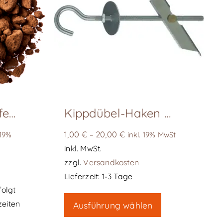
Stampflehm erdfeucht
Kippdübel-Haken 6/10 mm
1,00
€
20,00
€
 19%
–
inkl. 19% MwSt
inkl. MwSt.
zzgl.
Versandkosten
Lieferzeit:
1-3 Tage
folgt
Dieses
zeiten
Ausführung wählen
Produkt
weist