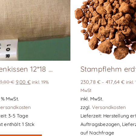
Zirbenkissen 12*18 cm
Ursprünglicher
Aktueller
3,80
€
9,00
€
230,78
€
417,64
€
inkl. 19%
–
inkl.
Preis
Preis
MwSt
war:
ist:
19 % MwSt.
inkl. MwSt.
23,80 €
9,00 €.
ersandkosten
zzgl.
Versandkosten
eit:
3-5 Tage
Lieferzeit:
Herstellung er
t enthält: 1
Stck
Auftragsbezogen, Liefer
auf Nachfrage