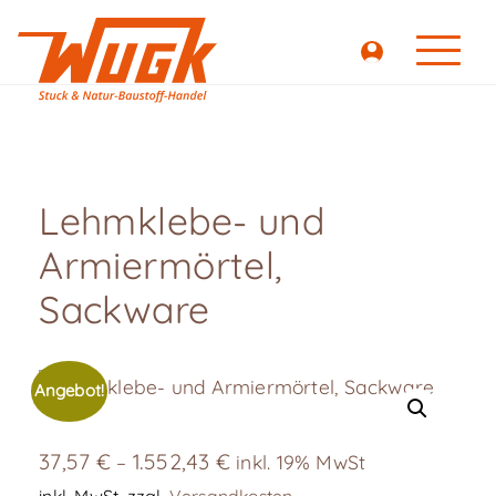
Lehmklebe- und
Armiermörtel,
Sackware
Angebot!
37,57
€
1.552,43
€
–
inkl. 19% MwSt
inkl. MwSt.
zzgl.
Versandkosten