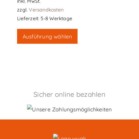
inkl. MwSt.
zzgl.
Versandkosten
Lieferzeit:
5-8 Werktage
Dieses
Ausführung wählen
Produkt
weist
mehrere
Varianten
auf.
Die
Sicher online bezahlen
Optionen
können
auf
der
Produktseite