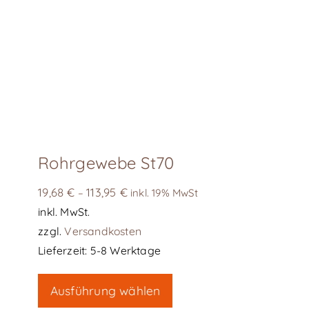
Rohrgewebe St70
19,68
€
113,95
€
–
inkl. 19% MwSt
inkl. MwSt.
zzgl.
Versandkosten
Lieferzeit:
5-8 Werktage
Dieses
Ausführung wählen
Produkt