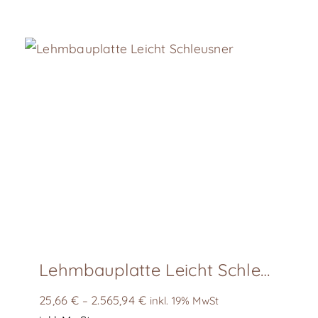
weist
mehrere
Varianten
auf.
Die
Optionen
können
auf
der
Produktseite
gewählt
werden
Lehmbauplatte Leicht Schleusner
25,66
€
2.565,94
€
–
inkl. 19% MwSt