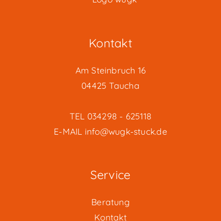
gewählt
werden
Kontakt
Am Steinbruch 16
04425 Taucha
TEL
034298 - 625118
E-MAIL
info@wugk-stuck.de
Service
Beratung
Kontakt