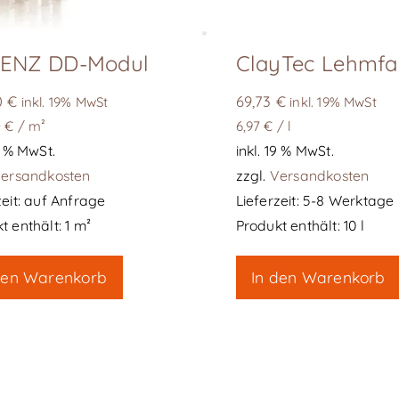
ENZ DD-Modul
0
€
69,73
€
inkl. 19% MwSt
inkl. 19% MwSt
0
€
/
m²
6,97
€
/
l
19 % MwSt.
inkl. 19 % MwSt.
ersandkosten
zzgl.
Versandkosten
eit:
auf Anfrage
Lieferzeit:
5-8 Werktage
t enthält: 1
m²
Produkt enthält: 10
l
den Warenkorb
In den Warenkorb