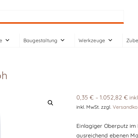
e
Baugestaltung
Werkzeuge
Zube
oh
0,35
€
1.052,82
€
–
ink
inkl. MwSt.
zzgl.
Versandko
Einlagiger Oberputz im 
ausreichend ebenen Ma