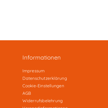
Optionen
können
auf
der
Produktseite
gewählt
werden
Informationen
Impressum
Datenschutzerklärung
Cookie-Einstellungen
AGB
Widerrufsbelehrung
Versandinformationen