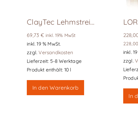
ClayTec Lehmstreichputz Reinweiß10 l, verarbeitungsfertig
LOR
69,73
€
228,0
inkl. 19% MwSt
inkl. 19 % MwSt.
228,0
inkl. 
zzgl.
Versandkosten
zzgl.
V
Lieferzeit:
5-8 Werktage
Lieferz
Produkt enthält: 10
l
Produk
In den Warenkorb
In 