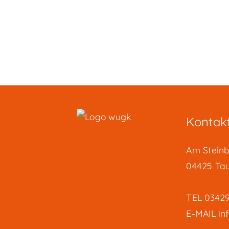
Kontak
Am Steinb
04425 Ta
TEL
03429
E-MAIL
in