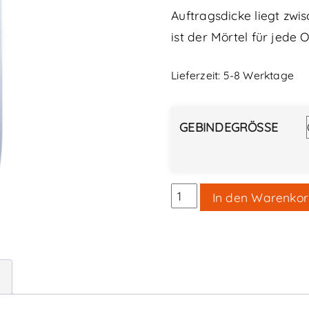
Auftragsdicke liegt zw
ist der Mörtel für jede O
Lieferzeit:
5-8 Werktage
GEBINDEGRÖSSE
Lehm-
In den Warenko
Oberputz
mit
Stroh
Menge