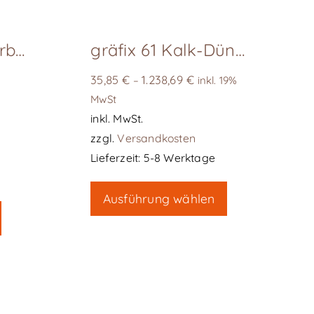
ClayTec Lehmfarbe reinweiß 10 l, verarbeitungsfertig
gräfix 61 Kalk-Dünnschichtputz FEIN
35,85
€
1.238,69
€
–
inkl. 19%
MwSt
inkl. MwSt.
zzgl.
Versandkosten
Lieferzeit:
5-8 Werktage
Dieses
Ausführung wählen
Produkt
weist
mehrere
Varianten
auf.
Die