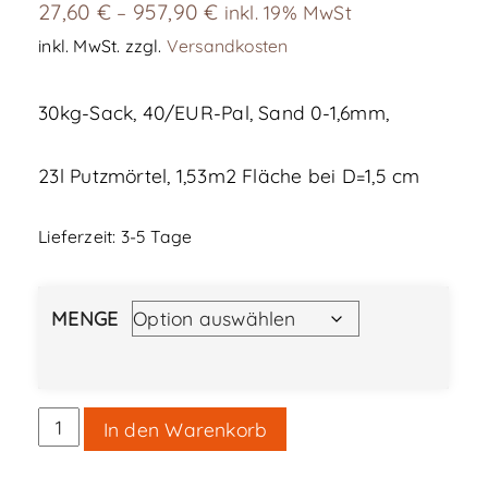
27,60
€
957,90
€
–
inkl. 19% MwSt
inkl. MwSt.
zzgl.
Versandkosten
30kg-Sack, 40/EUR-Pal, Sand 0-1,6mm,
23l Putzmörtel, 1,53m2 Fläche bei D=1,5 cm
Lieferzeit:
3-5 Tage
MENGE
Gräfix
In den Warenkorb
61