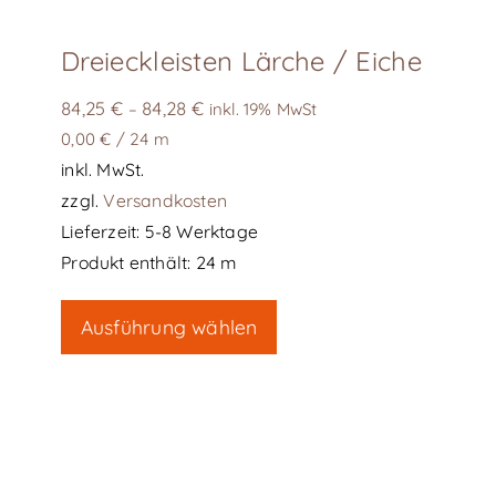
werden
Dreieckleisten Lärche / Eiche
84,25
€
84,28
€
–
inkl. 19% MwSt
0,00
€
/
24
m
inkl. MwSt.
zzgl.
Versandkosten
Lieferzeit:
5-8 Werktage
Produkt enthält: 24
m
Dieses
Ausführung wählen
Produkt
weist
mehrere
Varianten
auf.