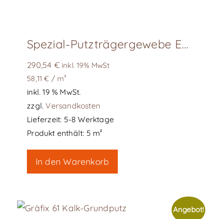
Spezial-Putzträgergewebe Edelstahl, Rolle B= 1m L 5m
290,54
€
inkl. 19% MwSt
58,11
€
/
m²
inkl. 19 % MwSt.
zzgl.
Versandkosten
Lieferzeit:
5-8 Werktage
Produkt enthält: 5
m²
In den Warenkorb
Angebot!