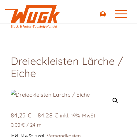
Dreieckleisten Lärche /
Eiche
84,25
€
84,28
€
–
inkl. 19% MwSt
0,00
€
/
24
m
inkl. MwSt.
zzgl.
Versandkosten