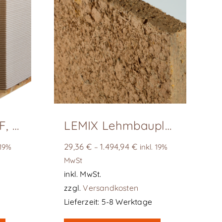
ClayTec HFA N+F, D 20 mm
LEMIX Lehmbauplatte (schwer), D 22/ D16
29,36
€
1.494,94
€
 19%
–
inkl. 19%
MwSt
inkl. MwSt.
zzgl.
Versandkosten
Lieferzeit:
5-8 Werktage
Dieses
Dieses