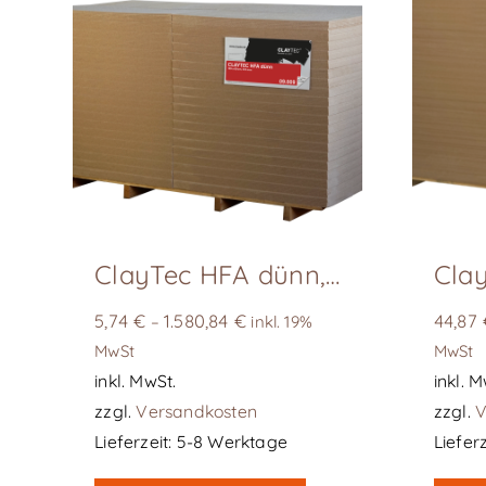
ClayTec HFA dünn, D= 8 mm
5,74
€
1.580,84
€
44,87
–
inkl. 19%
MwSt
MwSt
inkl. MwSt.
inkl. M
zzgl.
Versandkosten
zzgl.
V
Lieferzeit:
5-8 Werktage
Lieferz
Dieses