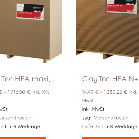
ClayTec HFA maxi, D 25 mm
€
1.716,50
€
14,49
€
1.380,26
€
–
inkl. 19%
–
inkl.
MwSt
wSt.
inkl. MwSt.
ersandkosten
zzgl.
Versandkosten
eit:
5-8 Werktage
Lieferzeit:
5-8 Werktage
Dieses