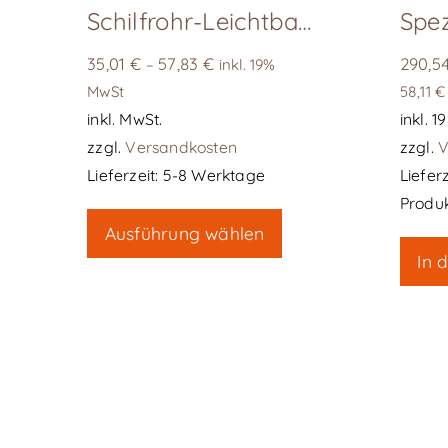
Schilfrohr-Leichtbauplatte
35,01
€
57,83
€
290,5
–
inkl. 19%
MwSt
58,11
€
inkl. MwSt.
inkl. 
zzgl.
Versandkosten
zzgl.
V
Lieferzeit:
5-8 Werktage
Lieferz
Dieses
Produk
Ausführung wählen
Produkt
In 
weist
mehrere
Varianten
auf.
Die
Optionen