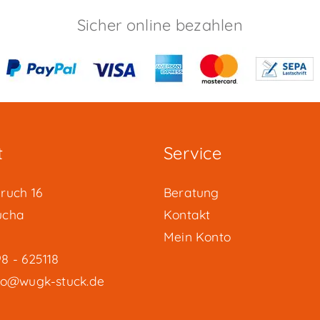
Sicher online bezahlen
t
Service
ruch 16
Beratung
ucha
Kontakt
Mein Konto
8 - 625118
fo@wugk-stuck.de