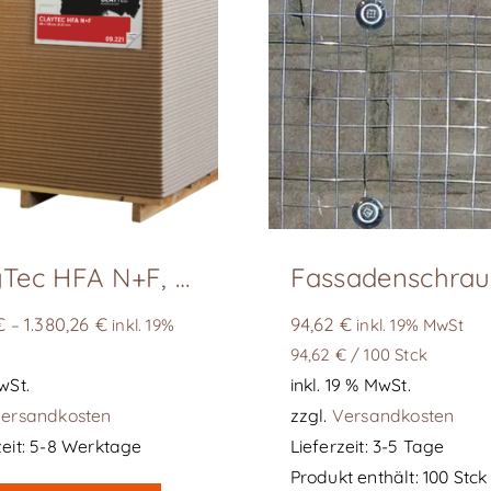
ClayTec HFA N+F, D 20 mm
€
1.380,26
€
94,62
€
–
inkl. 19%
inkl. 19% MwSt
94,62
€
/
100
Stck
wSt.
inkl. 19 % MwSt.
ersandkosten
zzgl.
Versandkosten
eit:
5-8 Werktage
Lieferzeit:
3-5 Tage
Dieses
Produkt enthält: 100
Stck