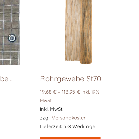
Fassadenschrauben, Edelstahl, Karton 100 Stk
Rohrgewebe St70
19,68
€
113,95
€
–
inkl. 19%
MwSt
inkl. MwSt.
zzgl.
Versandkosten
Lieferzeit:
5-8 Werktage
Dieses