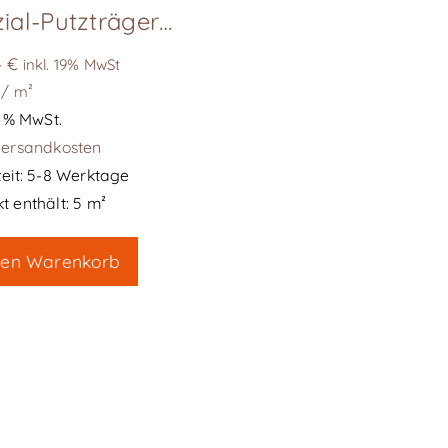
Spezial-Putzträgergewebe Edelstahl, Rolle B= 1m L 5m
4
€
inkl. 19% MwSt
/
m²
19 % MwSt.
ersandkosten
eit:
5-8 Werktage
t enthält: 5
m²
den Warenkorb