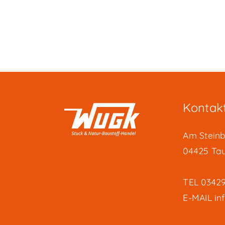
können
auf
der
Produktseite
gewählt
werden
Kontak
Am Steinb
04425 Ta
TEL
03429
E-MAIL
in