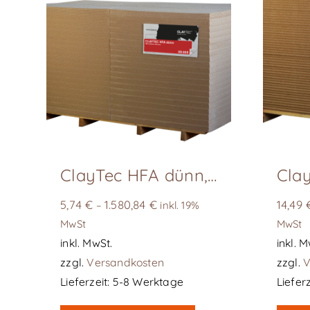
ClayTec HFA dünn, D= 8 mm
5,74
€
1.580,84
€
14,49
–
inkl. 19%
MwSt
MwSt
inkl. MwSt.
inkl. M
zzgl.
Versandkosten
zzgl.
V
Lieferzeit:
5-8 Werktage
Lieferz
Dieses