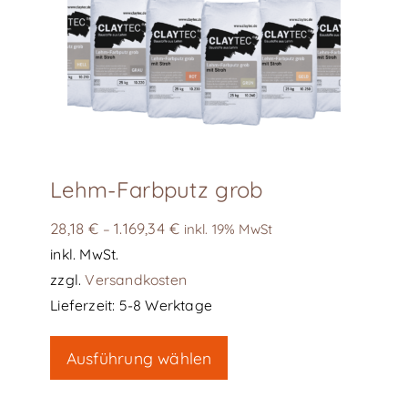
Lehm-Farbputz grob
28,18
€
1.169,34
€
–
inkl. 19% MwSt
inkl. MwSt.
zzgl.
Versandkosten
Lieferzeit:
5-8 Werktage
Dieses
Ausführung wählen
Produkt
weist