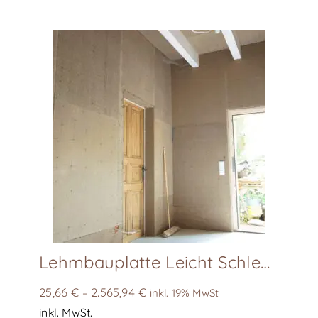
mehrere
Varianten
auf.
Die
Optionen
können
auf
der
Produktseite
gewählt
werden
Lehmbauplatte Leicht Schleusner
25,66
€
2.565,94
€
–
inkl. 19% MwSt
inkl. MwSt.