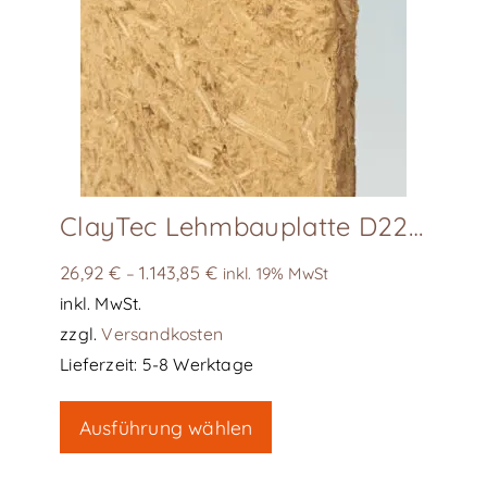
ClayTec Lehmbauplatte D22 solar
26,92
€
1.143,85
€
–
inkl. 19% MwSt
inkl. MwSt.
zzgl.
Versandkosten
Lieferzeit:
5-8 Werktage
Dieses
Ausführung wählen
Produkt
weist