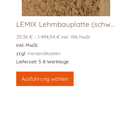
werden
LEMIX Lehmbauplatte (schwer), D 22/ D16
29,36
€
1.494,94
€
–
inkl. 19% MwSt
inkl. MwSt.
zzgl.
Versandkosten
Lieferzeit:
5-8 Werktage
Dieses
Ausführung wählen
Produkt
weist
mehrere
Varianten
auf.
Die