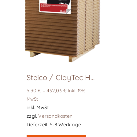
Steico / ClayTec HFD Innendämmplatte Internal
5,30
€
432,03
€
–
inkl. 19%
MwSt
inkl. MwSt.
zzgl.
Versandkosten
Lieferzeit:
5-8 Werktage
Dieses