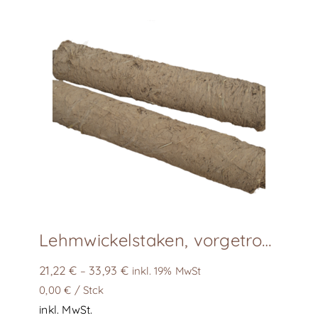
Lehmwickelstaken, vorgetrocknet, Länge ca. 60cm
21,22
€
33,93
€
–
inkl. 19% MwSt
0,00
€
/
Stck
inkl. MwSt.