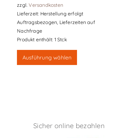
zzgl.
Versandkosten
Lieferzeit:
Herstellung erfolgt
Auftragsbezogen, Lieferzeiten auf
Nachfrage
Produkt enthält: 1
Stck
Dieses
Ausführung wählen
Produkt
weist
mehrere
Varianten
auf.
Die
Optionen
können
Sicher online bezahlen
auf