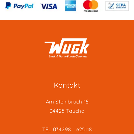
der
Produktseite
gewählt
werden
Kontakt
Am Steinbruch 16
04425 Taucha
TEL
034298 - 625118