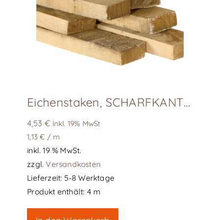
Eichenstaken, SCHARFKANTIG
4,53
€
inkl. 19% MwSt
1,13
€
/
m
inkl. 19 % MwSt.
zzgl.
Versandkosten
Lieferzeit:
5-8 Werktage
Produkt enthält: 4
m
In den Warenkorb