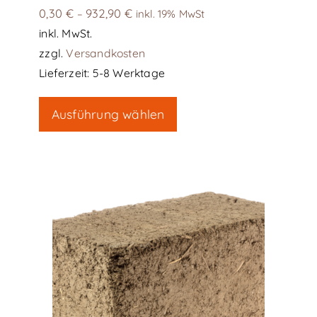
0,30
€
932,90
€
–
inkl. 19% MwSt
inkl. MwSt.
zzgl.
Versandkosten
Lieferzeit:
5-8 Werktage
Dieses
Ausführung wählen
Produkt
weist
mehrere
Varianten
auf.
Die
Optionen
können
auf
der