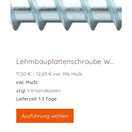
Lehmbauplattenschraube WÜRTH ASSY4 WH 5*40/25-45/30-50/30
11,50
€
12,65
€
–
inkl. 19% MwSt
inkl. MwSt.
zzgl.
Versandkosten
Lieferzeit:
1-3 Tage
Dieses
Ausführung wählen
Produkt
weist