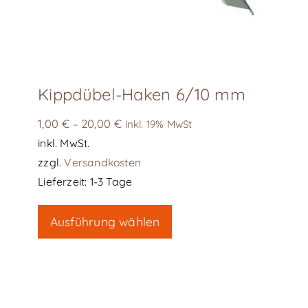
Kippdübel-Haken 6/10 mm
1,00
€
20,00
€
–
inkl. 19% MwSt
inkl. MwSt.
zzgl.
Versandkosten
Lieferzeit:
1-3 Tage
Dieses
Ausführung wählen
Produkt
weist
mehrere
Varianten
auf.