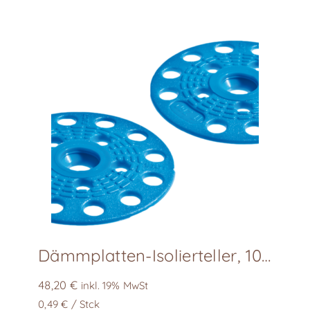
mehrere
Varianten
auf.
Die
Optionen
können
auf
der
Produktseite
gewählt
werden
Dämmplatten-Isolierteller, 100 Stk/Karton
48,20
€
inkl. 19% MwSt
0,49
€
/
Stck