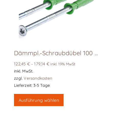
Dämmpl.-Schraubdübel 100 Stk/Karton EJOT
122,45
€
179,14
€
–
inkl. 19% MwSt
inkl. MwSt.
zzgl.
Versandkosten
Lieferzeit:
3-5 Tage
Dieses
Ausführung wählen
Produkt
weist