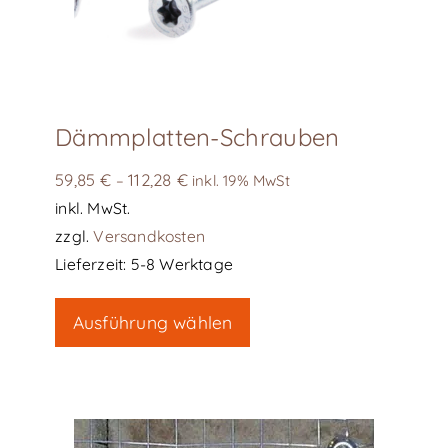
Dämmplatten-Schrauben
59,85
€
112,28
€
–
inkl. 19% MwSt
inkl. MwSt.
zzgl.
Versandkosten
Lieferzeit:
5-8 Werktage
Dieses
Ausführung wählen
Produkt
weist
mehrere
Varianten
auf.