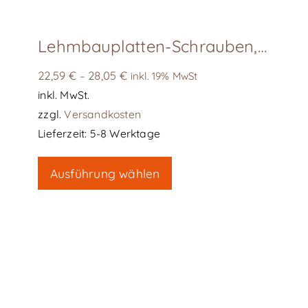
Lehmbauplatten-Schrauben, Karton 100 Stk
22,59
€
28,05
€
–
inkl. 19% MwSt
inkl. MwSt.
zzgl.
Versandkosten
Lieferzeit:
5-8 Werktage
Dieses
Ausführung wählen
Produkt
weist
mehrere
Varianten
auf.
Die
Optionen