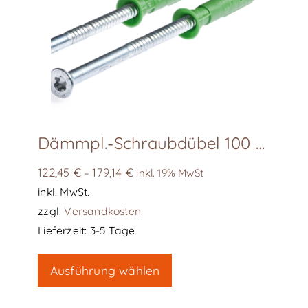
Dämmpl.-Schraubdübel 100 Stk/Karton EJOT
122,45
€
179,14
€
–
inkl. 19% MwSt
inkl. MwSt.
zzgl.
Versandkosten
Lieferzeit:
3-5 Tage
Dieses
Ausführung wählen
Produkt
weist