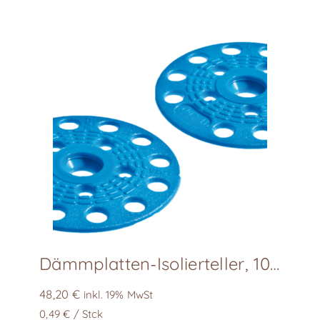
mehrere
Varianten
auf.
Die
Optionen
können
auf
der
Produktseite
gewählt
werden
Dämmplatten-Isolierteller, 100 Stk/Karton
48,20
€
inkl. 19% MwSt
0,49
€
/
Stck