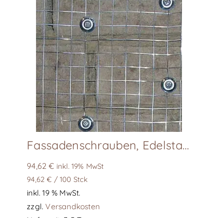
Die
Optionen
können
auf
der
Produktseite
gewählt
werden
Fassadenschrauben, Edelstahl, Karton 100 Stk
94,62
€
inkl. 19% MwSt
94,62
€
/
100
Stck
inkl. 19 % MwSt.
zzgl.
Versandkosten