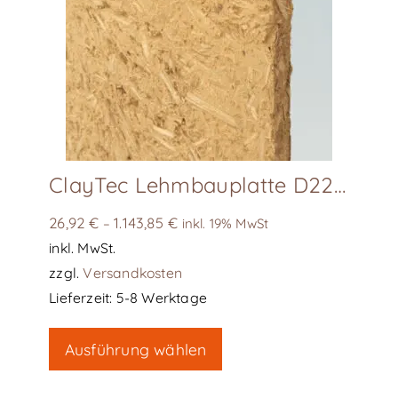
ClayTec Lehmbauplatte D22 solar
26,92
€
1.143,85
€
–
inkl. 19% MwSt
inkl. MwSt.
zzgl.
Versandkosten
Lieferzeit:
5-8 Werktage
Dieses
Ausführung wählen
Produkt
weist