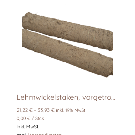
auf.
Die
Optionen
können
auf
der
Produktseite
gewählt
werden
Lehmwickelstaken, vorgetrocknet, Länge ca. 60cm
21,22
€
33,93
€
–
inkl. 19% MwSt
0,00
€
/
Stck
inkl. MwSt.