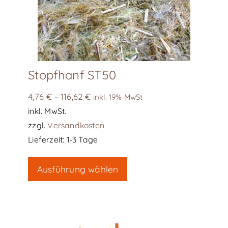
der
Produktseite
gewählt
werden
Stopfhanf ST50
4,76
€
116,62
€
–
inkl. 19% MwSt
inkl. MwSt.
zzgl.
Versandkosten
Lieferzeit:
1-3 Tage
Dieses
Ausführung wählen
Produkt
weist
mehrere
Varianten