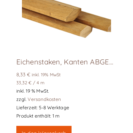
Eichenstaken, Kanten ABGESCHRÄGT
8,33
€
inkl. 19% MwSt
33,32
€
/
4
m
inkl. 19 % MwSt.
zzgl.
Versandkosten
Lieferzeit:
5-8 Werktage
Produkt enthält: 1
m
In den Warenkorb