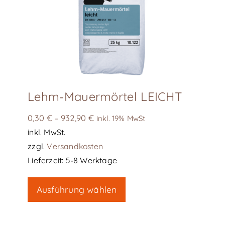
Lehm-Mauermörtel LEICHT
0,30
€
932,90
€
–
inkl. 19% MwSt
inkl. MwSt.
zzgl.
Versandkosten
Lieferzeit:
5-8 Werktage
Dieses
Ausführung wählen
Produkt
weist
mehrere