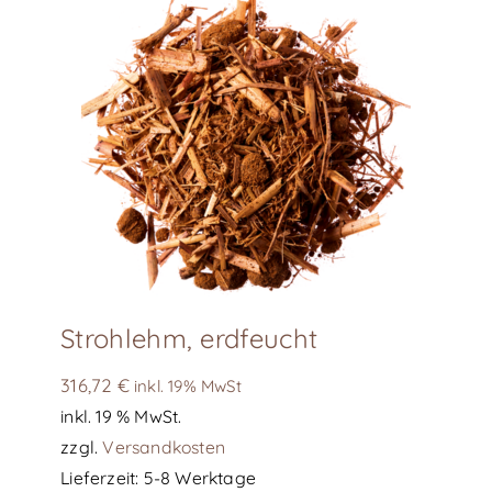
auf.
Die
Optionen
können
auf
der
Produktseite
gewählt
werden
Strohlehm, erdfeucht
316,72
€
inkl. 19% MwSt
inkl. 19 % MwSt.
zzgl.
Versandkosten
Lieferzeit:
5-8 Werktage