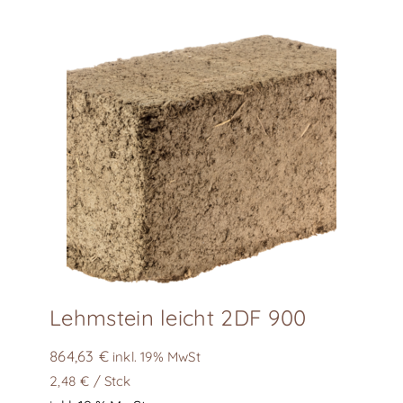
Varianten
auf.
Die
Optionen
können
auf
der
Produktseite
gewählt
werden
Lehmstein leicht 2DF 900
864,63
€
inkl. 19% MwSt
2,48
€
/
Stck