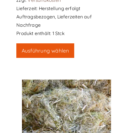
zzgl.
Versandkosten
Lieferzeit:
Herstellung erfolgt
Auftragsbezogen, Lieferzeiten auf
Nachfrage
Produkt enthält: 1
Stck
Dieses
Ausführung wählen
Produkt
weist
mehrere
Varianten
auf.
Die
Optionen
können
auf