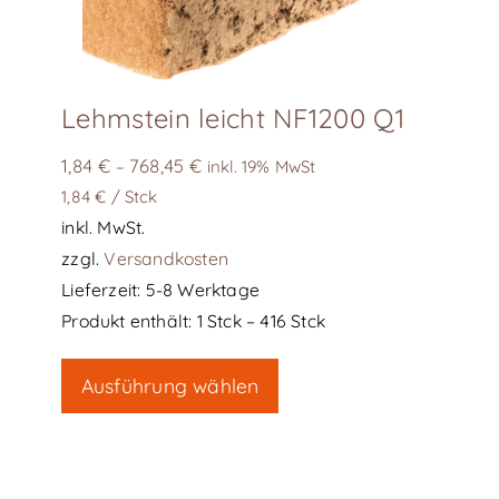
Lehmstein leicht NF1200 Q1
1,84
€
768,45
€
–
inkl. 19% MwSt
1,84
€
/
Stck
inkl. MwSt.
zzgl.
Versandkosten
Lieferzeit:
5-8 Werktage
Produkt enthält: 1
Stck
– 416
Stck
Dieses
Ausführung wählen
Produkt
weist
mehrere
Varianten