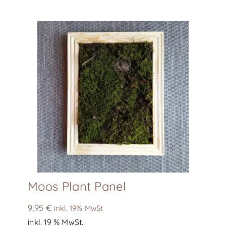
mehrere
Varianten
auf.
Die
Optionen
können
auf
der
Produktseite
gewählt
werden
Moos Plant Panel
9,95
€
inkl. 19% MwSt
inkl. 19 % MwSt.