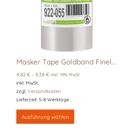
Masker Tape Goldband Fineline PLUS COLORUS
4,82
€
8,38
€
–
inkl. 19% MwSt
inkl. MwSt.
zzgl.
Versandkosten
Lieferzeit:
5-8 Werktage
Dieses
Ausführung wählen
Produkt
weist